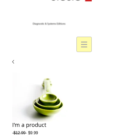
I'm a product
Prix
Prix
 $12.99 
$9.99