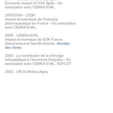
Economic impact of GSK Spain - En
association avec CEMKA-EVAL.
2005/2006 - LEEM
Impact économique de l’industrie
pharmaceutique en France – En association
avec CEMKA-EVAL.
2005 - CEMKA-EVAL
Impact économique de GSK France,
AstraZeneca et Sanofis Aventis.
Annales
des mines
2003 : La contribution de la chirurgie
orthopédique à l’économie française - En
association avec CEMKA-EVAL. SOFCOT
2002 - UPLM Rhône-Alpes
La contribution de la médecine libérale en
Rhône-Alpes à l’économie régionale et
Nationale : valeur ajoutée, emplois
croissance - En association avec CEMKA-
EVAL.
2001 - DIPL (Délégation Interministérielle
aux Professions Libérales)
La féminisation des professions libérales.
La Documentation Française